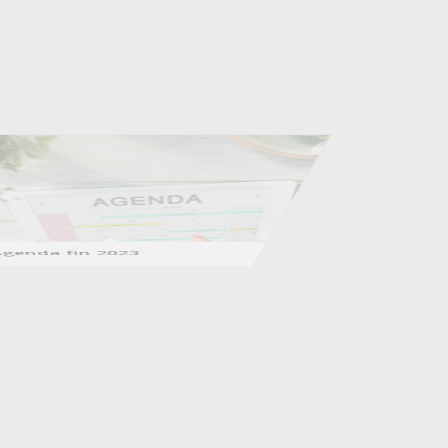
Agenda fin 2023
Invitation aux 20 ans de
Chrysalide
Agenda 2023
Inscription événement
Réussissons jeudi 23 mars