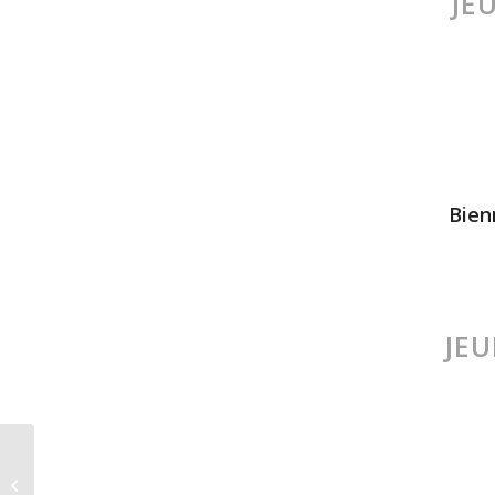
JE
Bien
JEU
Invitation soirée
exclusive LeasyGo /