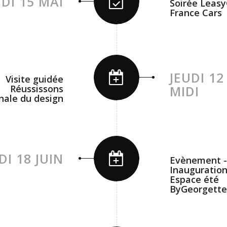
UDI 15 MAI
Soirée Leasy
France Cars
JEUDI 12
Visite guidée
Réussissons
MIDI
nale du design
DI 18 JUIN
Evènement -
Inauguratio
Espace été
ByGeorgette