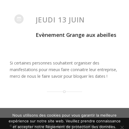
JEUDI 13 JUIN
Evènement Grange aux abeilles
Si certaines personnes souhaitent organiser des
manifestations pour mieux faire connaitre leur entreprise,
merci de nous le faire savoir pour bloquer les dates !
Nous utilisons des cookies pour vous garantir la meilleure
expérience sur notre site web. Veuillez prendre connaissance
© Réussissons Ensemble 2023- Réalisation du site
DBM
-
consultant-
et accepter notre Règlement de protection des données.